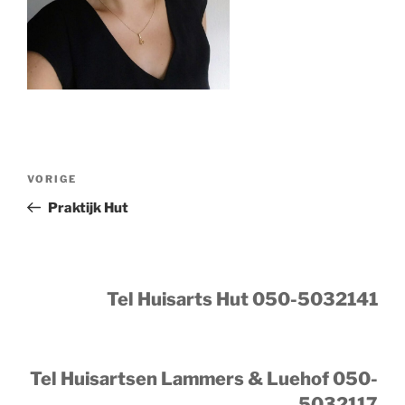
Bericht
Vorig
VORIGE
navigatie
bericht
Praktijk Hut
Tel Huisarts Hut 050-5032141
Tel Huisartsen Lammers & Luehof 050-
5032117