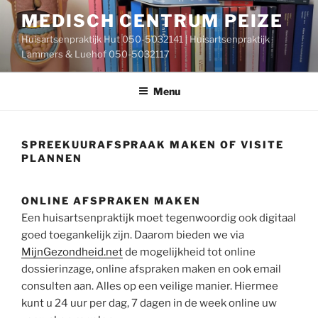
Ga
MEDISCH CENTRUM PEIZE
naar
Huisartsenpraktijk Hut 050-5032141 | Huisartsenpraktijk
de
Lammers & Luehof 050-5032117
inhoud
Menu
SPREEKUURAFSPRAAK MAKEN OF VISITE
PLANNEN
ONLINE AFSPRAKEN MAKEN
Patienten
Een huisartsenpraktijk moet tegenwoordig ook digitaal
portaal
goed toegankelijk zijn. Daarom bieden we via
voor
MijnGezondheid.net
de mogelijkheid tot online
Huisartsenpraktijk
dossierinzage, online afspraken maken en ook email
Hut”
consulten aan. Alles op een veilige manier. Hiermee
kunt u 24 uur per dag, 7 dagen in de week online uw