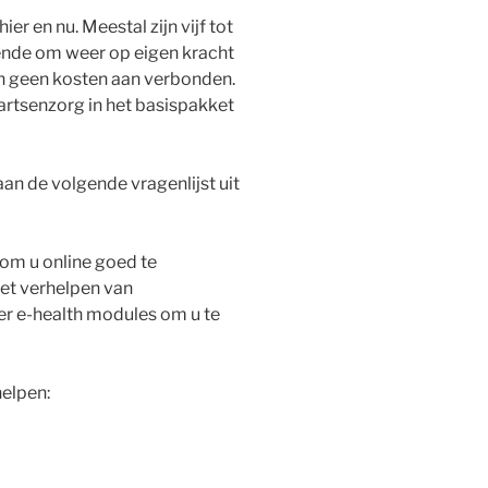
r en nu. Meestal zijn vijf tot
ende om weer op eigen kracht
jn geen kosten aan verbonden.
artsenzorg in het basispakket
an de volgende vragenlijst uit
 om u online goed te
et verhelpen van
er e-health modules om u te
helpen: