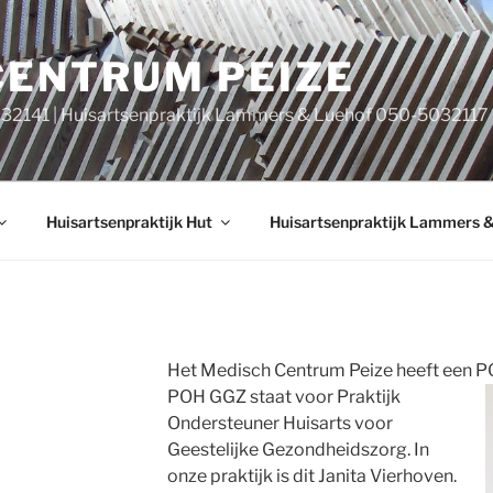
CENTRUM PEIZE
032141 | Huisartsenpraktijk Lammers & Luehof 050-5032117
Huisartsenpraktijk Hut
Huisartsenpraktijk Lammers 
Het Medisch Centrum Peize heeft een PO
POH GGZ staat
voor Praktijk
Ondersteuner Huisarts voor
Geestelijke Gezondheidszorg. In
onze praktijk is dit Janita Vierhoven.