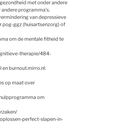
he gezondheid met onder andere
ar andere programma’s.
 vermindering van depressieve
r pog-ggz (huisartsenzorg) of
amma om de mentale fitheid te
gnitieve-therapie/484-
 en burnout.mirro.nl:
ies op maat over
elfhulpprogramma om
orzaken/
-oplossen-perfect-slapen-in-