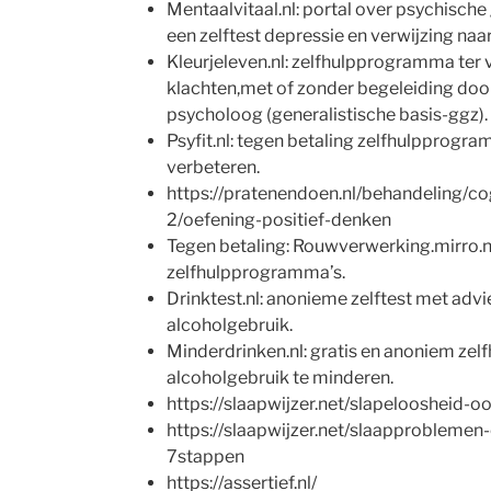
Mentaalvitaal.nl: portal over psychisc
een zelftest depressie en verwijzing na
Kleurjeleven.nl: zelfhulpprogramma ter
klachten,met of zonder begeleiding doo
psycholoog (generalistische basis-ggz).
Psyfit.nl: tegen betaling zelfhulpprogr
verbeteren.
https://pratenendoen.nl/behandeling/co
2/oefening-positief-denken
Tegen betaling: Rouwverwerking.mirro.nl
zelfhulpprogramma’s.
Drinktest.nl: anonieme zelftest met adv
alcoholgebruik.
Minderdrinken.nl: gratis en anoniem z
alcoholgebruik te minderen.
https://slaapwijzer.net/slapeloosheid-o
https://slaapwijzer.net/slaapproblemen
7stappen
https://assertief.nl/