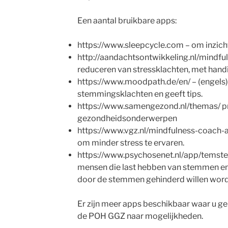
Een aantal bruikbare apps:
https://www.sleepcycle.com – om inzicht 
http://aandachtsontwikkeling.nl/mindfu
reduceren van stressklachten, met hand
https://www.moodpath.de/en/ – (engels) h
stemmingsklachten en geeft tips.
https://www.samengezond.nl/themas/ pra
gezondheidsonderwerpen
https://www.vgz.nl/mindfulness-coach
om minder stress te ervaren.
https://www.psychosenet.nl/app/temst
mensen die last hebben van stemmen en 
door de stemmen gehinderd willen word
Er zijn meer apps beschikbaar waar u g
de POH GGZ naar mogelijkheden.