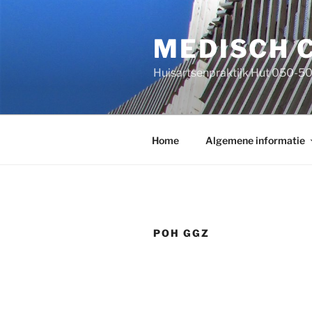
Ga
naar
MEDISCH 
de
inhoud
Huisartsenpraktijk Hut 050-5
Home
Algemene informatie
POH GGZ