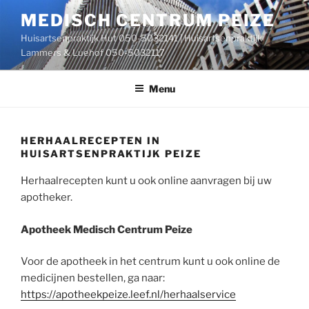
Ga
MEDISCH CENTRUM PEIZE
naar
Huisartsenpraktijk Hut 050-5032141 | Huisartsenpraktijk
de
Lammers & Luehof 050-5032117
inhoud
Menu
HERHAALRECEPTEN IN
HUISARTSENPRAKTIJK PEIZE
Herhaalrecepten kunt u ook online aanvragen bij uw
apotheker.
Apotheek Medisch Centrum Peize
Voor de apotheek in het centrum kunt u ook online de
medicijnen bestellen, ga naar:
https://apotheekpeize.leef.nl/herhaalservice