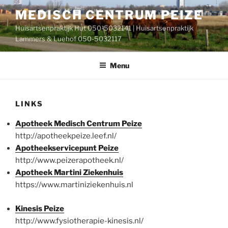
Ga
MEDISCH CENTRUM PEIZE
naar
Huisartsenpraktijk Hut 050-5032141 | Huisartsenpraktijk
de
Lammers & Luehof 050-5032117
inhoud
Menu
LINKS
Apotheek Medisch Centrum Peize
http://apotheekpeize.leef.nl/
Apotheekservicepunt Peize
http://www.peizerapotheek.nl/
Apotheek Martini Ziekenhuis
https://www.martiniziekenhuis.nl
Kinesis Peize
http://www.fysiotherapie-kinesis.nl/