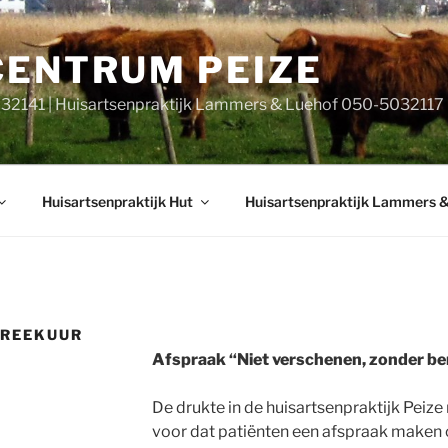
CENTRUM PEIZE
032141 | Huisartsenpraktijk Lammers & Luehof 050-5032117
Huisartsenpraktijk Hut
Huisartsenpraktijk Lammers 
PREEKUUR
Afspraak “Niet verschenen, zonder be
De drukte in de huisartsenpraktijk Peiz
voor dat patiënten een afspraak maken o