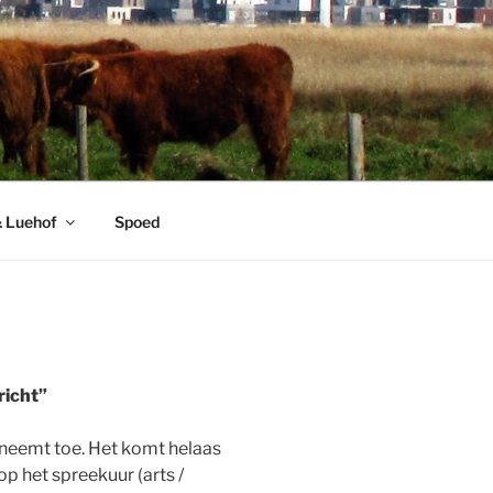
& Luehof
Spoed
richt”
e neemt toe. Het komt helaas
p het spreekuur (arts /