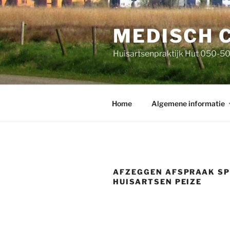
Ga
naar
MEDISCH 
de
inhoud
Huisartsenpraktijk Hut 050-5
Home
Algemene informatie
AFZEGGEN AFSPRAAK S
HUISARTSEN PEIZE