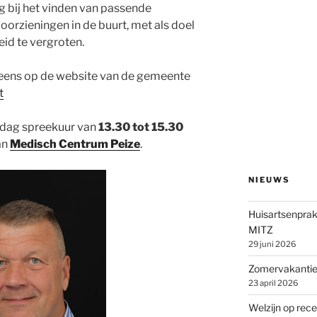
g bij het vinden van passende
voorzieningen in de buurt, met als doel
eid te vergroten.
 eens op de website van de gemeente
t
ddag spreekuur van
13.30 tot 15.30
an
Medisch Centrum Peize
.
NIEUWS
Huisartsenprak
MITZ
29 juni 2026
Zomervakantie 
23 april 2026
Welzijn op rece