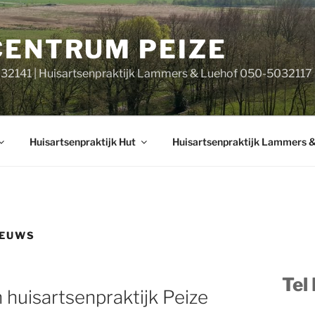
CENTRUM PEIZE
032141 | Huisartsenpraktijk Lammers & Luehof 050-5032117
Huisartsenpraktijk Hut
Huisartsenpraktijk Lammers 
IEUWS
Tel
n huisartsenpraktijk Peize