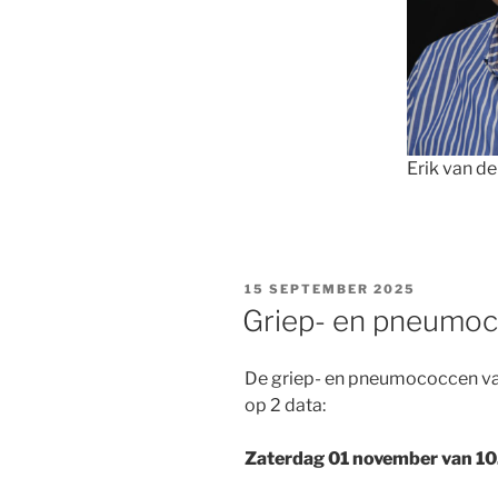
Erik van d
GEPLAATST
15 SEPTEMBER 2025
OP
Griep- en pneumoc
De griep- en pneumococcen vac
op 2 data:
Zaterdag 01 november van 10.