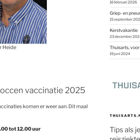
16 februari 2026
Griep- en pne
15 september 20
Kerstvakantie
23 december 202
er Heide
Thuisarts, voo
19 juni 2024
occen vaccinatie 2025
cinaties komen er weer aan. Dit maal
THUISARTS.
Tips als j
00 tot 12.00 uur
reisziekt