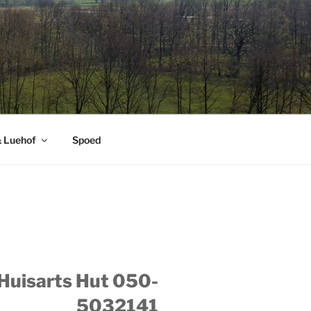
& Luehof
Spoed
 Huisarts Hut 050-
5032141