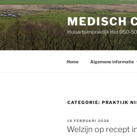
Ga
naar
MEDISCH 
de
inhoud
Huisartsenpraktijk Hut 050-5
Home
Algemene informatie
CATEGORIE:
PRAKTIJK N
GEPLAATST
16 FEBRUARI 2026
OP
Welzijn op recept i