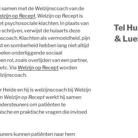
j samen met de Welzijnscoach van de
lzijn op Recept
. Welzijn op Recept is
t psychosociale klachten. In plaats van
Tel H
te schrijven, verwijst de huisarts deze
& Lue
nscoach. Klachten als vermoeidheid, pijn
st en somberheid hebben lang niet altijd
elen onderliggende sociaal
 rol, zoals overlijden van een partner,
etc. Via
Welzijn op Recept
worden
lzijnscoach.
 Heide en hij is welzijnscoach bij Welzijn
an
Welzijn op Recept
werkt hij samen
ondersteuners om patiënten te
hische en praktische vragen die invloed
euners kunnen patiënten naar hem