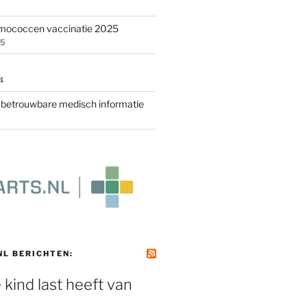
umococcen vaccinatie 2025
25
4
r betrouwbare medisch informatie
NL BERICHTEN:
e kind last heeft van
e