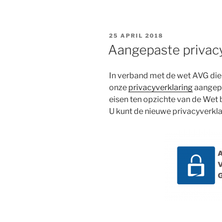
GEPLAATST
25 APRIL 2018
OP
Aangepaste privacy
In verband met de wet AVG die 
onze
privacyverklaring
aangepa
eisen ten opzichte van de We
U kunt de nieuwe privacyverkl