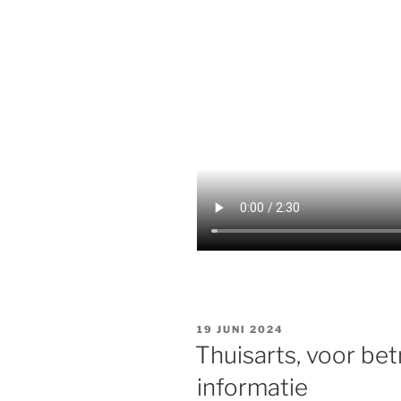
GEPLAATST
19 JUNI 2024
OP
Thuisarts, voor b
informatie