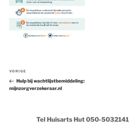
Bericht
Vorig
VORIGE
navigatie
bericht
Hulp bij wachtlijstbemiddeling:
mijnzorgverzekeraar.nl
Tel Huisarts Hut 050-5032141