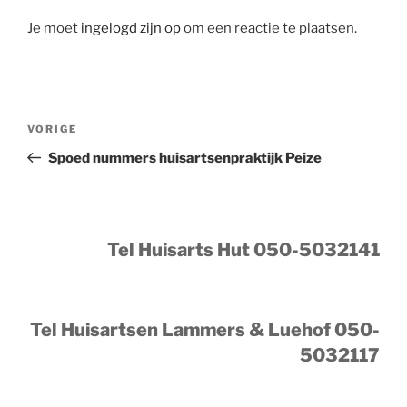
Je moet
ingelogd zijn op
om een reactie te plaatsen.
Bericht
Vorig
VORIGE
navigatie
bericht
Spoed nummers huisartsenpraktijk Peize
Tel Huisarts Hut 050-5032141
Tel Huisartsen Lammers & Luehof 050-
5032117