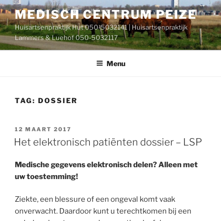
Ga
MEDISCH CENTRUM PEIZE
naar
Huisartsenpraktijk Hut 050-5032141 | Huisartsenpraktijk
de
Lammers & Luehof 050-5032117
inhoud
Menu
TAG:
DOSSIER
GEPLAATST
12 MAART 2017
OP
Het elektronisch patiënten dossier – LSP
Medische gegevens elektronisch delen? Alleen met
uw toestemming!
Ziekte, een blessure of een ongeval komt vaak
onverwacht. Daardoor kunt u terechtkomen bij een