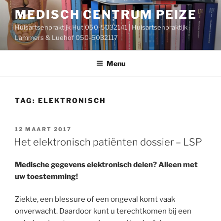
Ga
MEDISCH CENTRUM PEIZE
naar
Huisartsenpraktijk Hut 050-5032141 | Huisartsenpraktijk
de
Lammers & Luehof 050-5032117
inhoud
Menu
TAG:
ELEKTRONISCH
GEPLAATST
12 MAART 2017
OP
Het elektronisch patiënten dossier – LSP
Medische gegevens elektronisch delen? Alleen met
uw toestemming!
Ziekte, een blessure of een ongeval komt vaak
onverwacht. Daardoor kunt u terechtkomen bij een