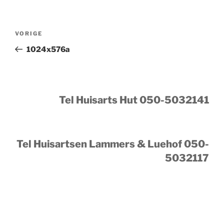
Bericht
Vorig
VORIGE
navigatie
bericht
1024x576a
Tel Huisarts Hut 050-5032141
Tel Huisartsen Lammers & Luehof 050-
5032117