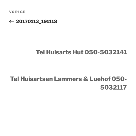
Bericht
Vorig
VORIGE
navigatie
bericht
20170113_191118
Tel Huisarts Hut 050-5032141
Tel Huisartsen Lammers & Luehof 050-
5032117