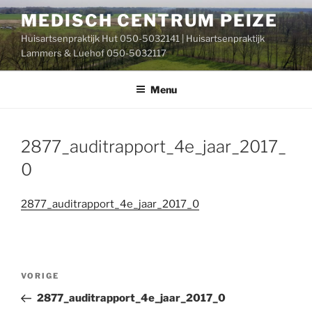
Ga
MEDISCH CENTRUM PEIZE
naar
Huisartsenpraktijk Hut 050-5032141 | Huisartsenpraktijk
de
Lammers & Luehof 050-5032117
inhoud
Menu
2877_auditrapport_4e_jaar_2017_
0
2877_auditrapport_4e_jaar_2017_0
Bericht
Vorig
VORIGE
navigatie
bericht
2877_auditrapport_4e_jaar_2017_0