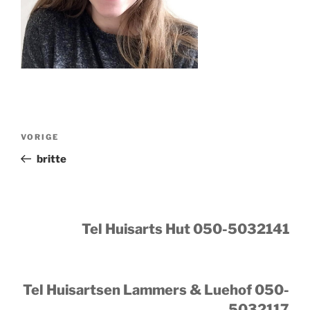
Bericht
Vorig
VORIGE
navigatie
bericht
britte
Tel Huisarts Hut 050-5032141
Tel Huisartsen Lammers & Luehof 050-
5032117