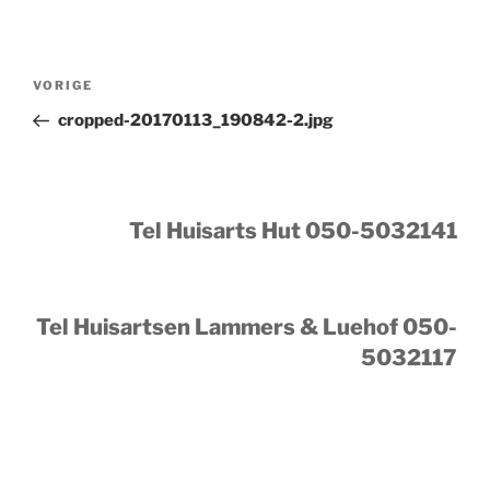
Bericht
Vorig
VORIGE
navigatie
bericht
cropped-20170113_190842-2.jpg
Tel Huisarts Hut 050-5032141
Tel Huisartsen Lammers & Luehof 050-
5032117