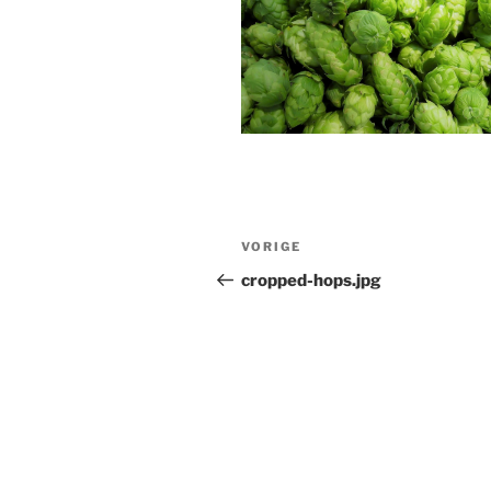
Bericht
Vorig
VORIGE
navigatie
bericht
cropped-hops.jpg