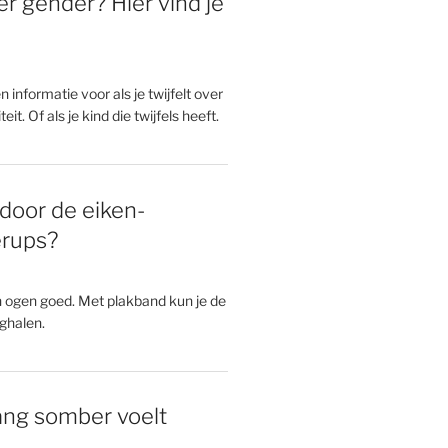
er gender? Hier vind je
en informatie voor als je twijfelt over
eit. Of als je kind die twijfels heeft.
door de eiken-
erups?
n ogen goed. Met plakband kun je de
ghalen.
 lang somber voelt