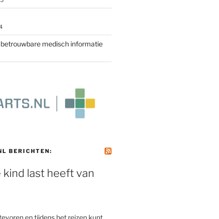
25
4
r betrouwbare medisch informatie
NL BERICHTEN:
e kind last heeft van
e
 tevoren en tijdens het reizen kunt