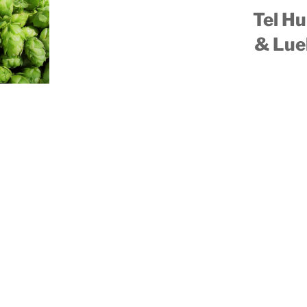
Tel H
& Lue