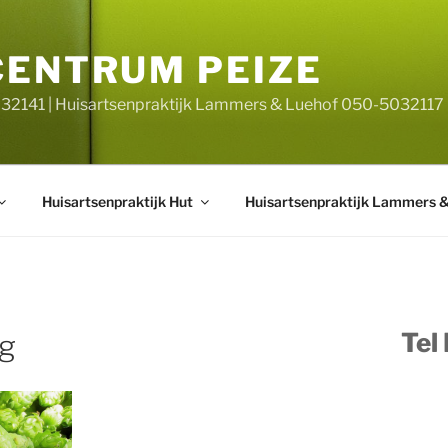
CENTRUM PEIZE
032141 | Huisartsenpraktijk Lammers & Luehof 050-5032117
Huisartsenpraktijk Hut
Huisartsenpraktijk Lammers 
Tel
pg