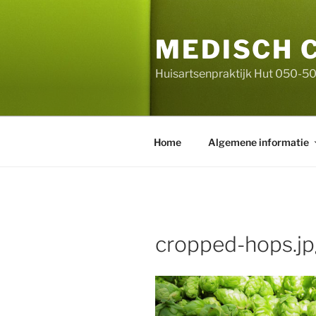
Ga
naar
MEDISCH 
de
inhoud
Huisartsenpraktijk Hut 050-5
Home
Algemene informatie
cropped-hops.j