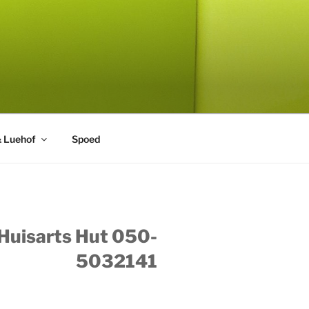
& Luehof
Spoed
 Huisarts Hut 050-
5032141