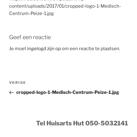
content/uploads/2017/01/cropped-logo-1-Medisch-
Centrum-Peize-1.jpg
Geef een reactie
Je moet
ingelogd zijn op
om een reactie te plaatsen.
Bericht
Vorig
VORIGE
navigatie
bericht
cropped-logo-1-Medisch-Centrum-Peize-1.jpg
Tel Huisarts Hut 050-5032141