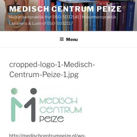
Ga
MEDISCH CENTRUM PEIZE
naar
Huisartsenpraktijk Hut 050-5032141 | Huisartsenpraktijk
de
Lammers & Luehof 050-5032117
inhoud
Menu
cropped-logo-1-Medisch-
Centrum-Peize-1.jpg
http://medischcentrumpeize.nl/wp-