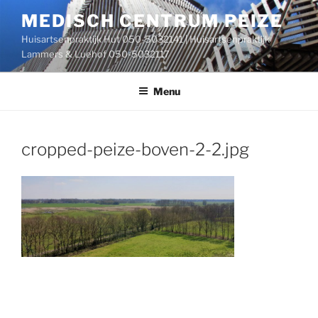
Ga
MEDISCH CENTRUM PEIZE
naar
Huisartsenpraktijk Hut 050-5032141 | Huisartsenpraktijk
de
Lammers & Luehof 050-5032117
inhoud
Menu
cropped-peize-boven-2-2.jpg