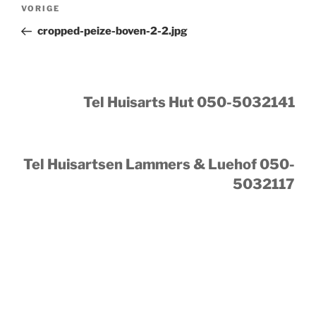
Bericht
Vorig
VORIGE
navigatie
bericht
cropped-peize-boven-2-2.jpg
Tel Huisarts Hut 050-5032141
Tel Huisartsen Lammers & Luehof 050-
5032117