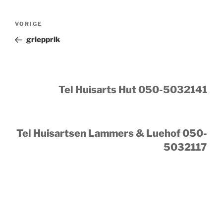
Bericht
Vorig
VORIGE
navigatie
bericht
griepprik
Tel Huisarts Hut 050-5032141
Tel Huisartsen Lammers & Luehof 050-
5032117