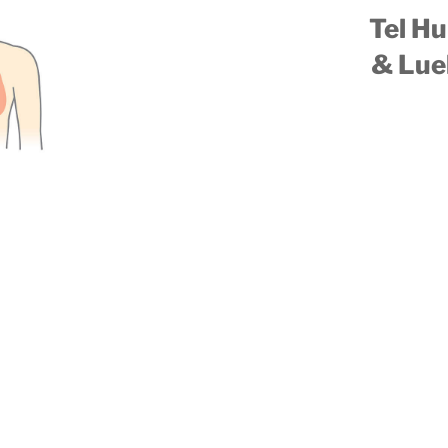
Tel H
& Lue