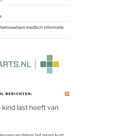
25
4
r betrouwbare medisch informatie
NL BERICHTEN:
e kind last heeft van
e
 tevoren en tijdens het reizen kunt