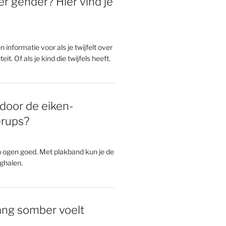
er gender? Hier vind je
en informatie voor als je twijfelt over
eit. Of als je kind die twijfels heeft.
door de eiken-
erups?
n ogen goed. Met plakband kun je de
ghalen.
 lang somber voelt