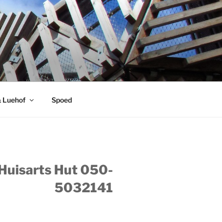
& Luehof
Spoed
 Huisarts Hut 050-
5032141