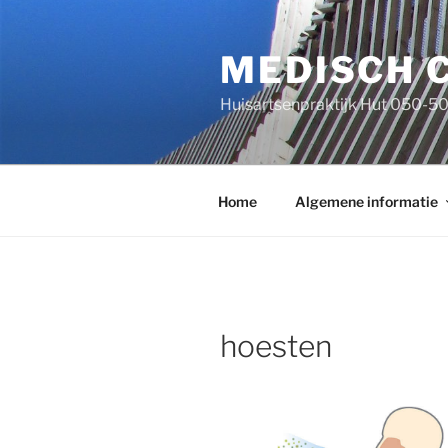
Ga
naar
MEDISCH 
de
inhoud
Huisartsenpraktijk Hut 050-5
Home
Algemene informatie
hoesten