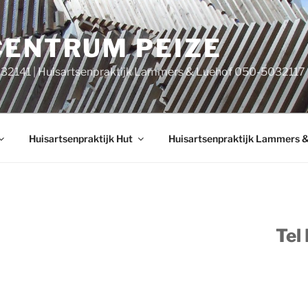
CENTRUM PEIZE
032141 | Huisartsenpraktijk Lammers & Luehof 050-5032117
Huisartsenpraktijk Hut
Huisartsenpraktijk Lammers 
Tel