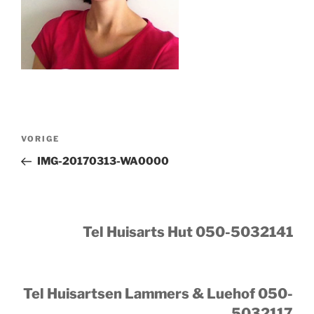
Bericht
Vorig
VORIGE
navigatie
bericht
IMG-20170313-WA0000
Tel Huisarts Hut 050-5032141
Tel Huisartsen Lammers & Luehof 050-
5032117