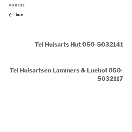
Bericht
Vorig
VORIGE
navigatie
bericht
koe
Tel Huisarts Hut 050-5032141
Tel Huisartsen Lammers & Luehof 050-
5032117