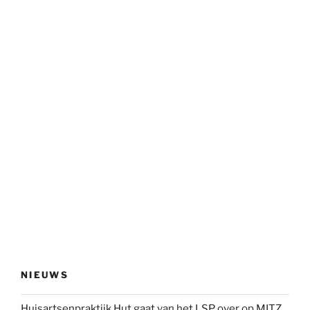
NIEUWS
Huisartsenpraktijk Hut gaat van het LSP over op MITZ