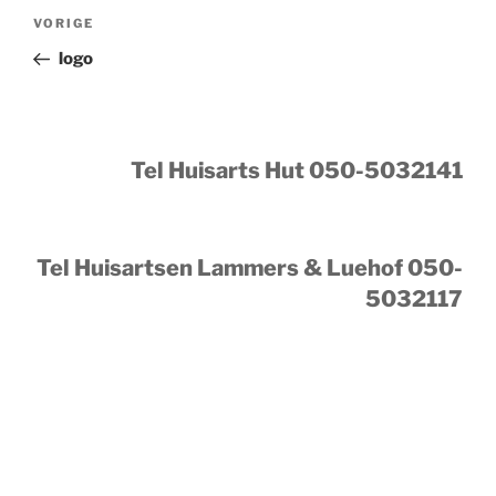
Bericht
Vorig
VORIGE
navigatie
bericht
logo
Tel Huisarts Hut 050-5032141
Tel Huisartsen Lammers & Luehof 050-
5032117