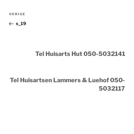
Bericht
Vorig
VORIGE
navigatie
bericht
s_19
Tel Huisarts Hut 050-5032141
Tel Huisartsen Lammers & Luehof 050-
5032117