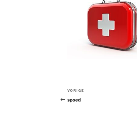
Bericht
Vorig
VORIGE
navigatie
bericht
spoed