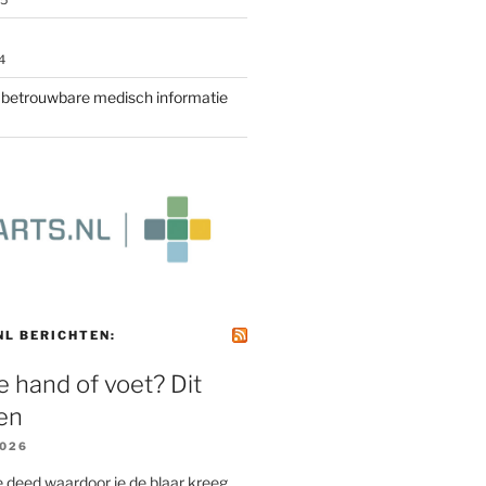
25
4
r betrouwbare medisch informatie
NL BERICHTEN:
je hand of voet? Dit
en
2026
 deed waardoor je de blaar kreeg.