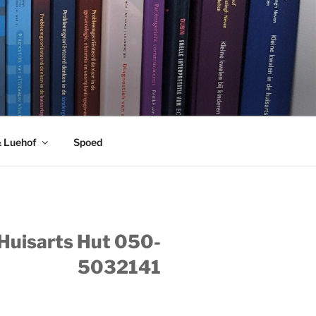
& Luehof
Spoed
 Huisarts Hut 050-
5032141