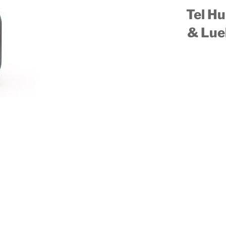
Tel H
& Lue