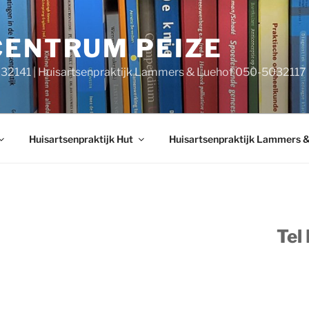
CENTRUM PEIZE
032141 | Huisartsenpraktijk Lammers & Luehof 050-5032117
Huisartsenpraktijk Hut
Huisartsenpraktijk Lammers 
Tel