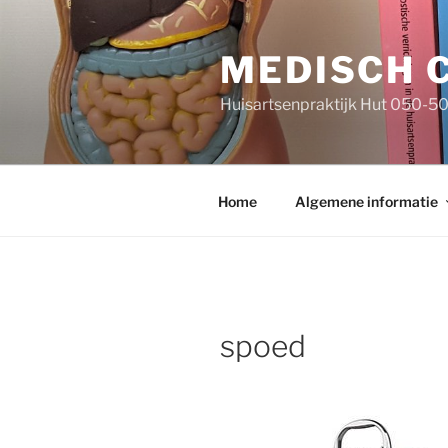
Ga
naar
MEDISCH 
de
inhoud
Huisartsenpraktijk Hut 050-5
Home
Algemene informatie
spoed